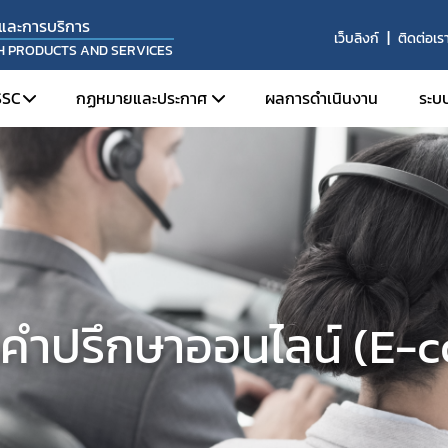
และการบริการ
เว็บลิงก์
ติดต่อเร
TH PRODUCTS AND SERVICES
SSC
กฏหมายและประกาศ
ผลการดำเนินงาน
ระบ
ยื่นคำร้องขอคืนเงิน
กองอาหาร
 และบทบาทหน้าที่
กองยา
กองควบคุมเครื่องมือแพทย์
กองควบคุมเครื่องสำอางและวัตถุอันตราย (กลุ่ม
ควบคุมเครื่องสำอาง)
้คำปรึกษาออนไลน์ (E-c
กองผลิตภัณฑ์สมุนไพร
กองควบคุมเครื่องสำอางและวัตถุอันตราย (กลุ่ม
ควบคุมวัตถุอันตราย)
กองควบคุมวัตถุเสพติด