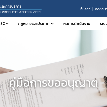
และการบริการ
เว็บลิงก์
ติดต่อเร
TH PRODUCTS AND SERVICES
SSC
กฏหมายและประกาศ
ผลการดำเนินงาน
ระบ
ยื่นคำร้องขอคืนเงิน
กองอาหาร
 และบทบาทหน้าที่
กองยา
กองควบคุมเครื่องมือแพทย์
กองควบคุมเครื่องสำอางและวัตถุอันตราย (กลุ่ม
ควบคุมเครื่องสำอาง)
คู่มือการขออนุญาต
กองผลิตภัณฑ์สมุนไพร
กองควบคุมเครื่องสำอางและวัตถุอันตราย (กลุ่ม
ควบคุมวัตถุอันตราย)
กองควบคุมวัตถุเสพติด